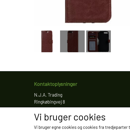
Kontaktoplysninger
N.J.A. Trading
Ringkøbingvej 8
4200 Slagelse
Vi bruger cookies
Telefon: 61766797
CVR: 35022155
Vi bruger egne cookies og cookies fra tredjeparter 