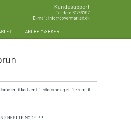
Kundesupport
Telefon: 61766797
E-mail: info@covermarked.dk
ABLET
ANDRE MÆRKER
brun
lommer til kort, en billedlomme og et lille rum til
EN ENKELTE MODEL!!!