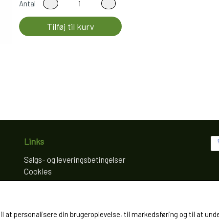
Antal
Tilføj til kurv
Links
Salgs- og leveringsbetingelser
Cookies
Fortrydelse og reklamation
Kunde login
Om os
til at personalisere din brugeroplevelse, til markedsføring og til at
Kontakt