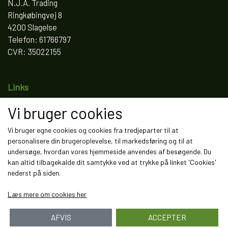
N.J.A. Trading
Ringkøbingvej 8
4200 Slagelse
Telefon: 61766797
CVR: 35022155
Links
Salgs- og leveringsbetingelser
Vi bruger cookies
Cookies
Fortrydelse og reklamation
Vi bruger egne cookies og cookies fra tredjeparter til at
personalisere din brugeroplevelse, til markedsføring og til at
Kunde login
undersøge, hvordan vores hjemmeside anvendes af besøgende. Du
Om os
kan altid tilbagekalde dit samtykke ved at trykke på linket 'Cookies'
Kontakt
nederst på siden.
Læs mere om cookies her
AFVIS
ACCEPTER