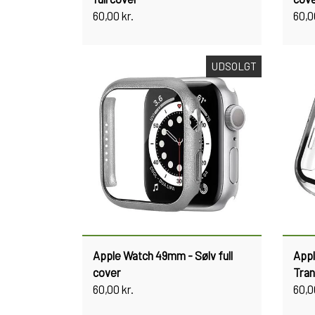
60,00 kr.
60,0
UDSOLGT
Apple Watch 49mm - Sølv full
App
cover
Tran
60,00 kr.
60,0