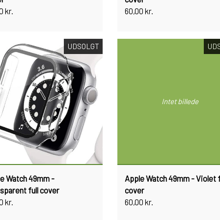
0 kr.
60,00 kr.
UDSOLGT
UD
Intet billede
le Watch 49mm -
Apple Watch 49mm - Violet f
sparent full cover
cover
0 kr.
60,00 kr.