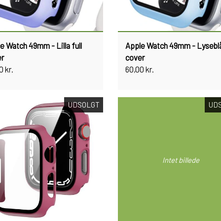
e Watch 49mm - Lilla full
Apple Watch 49mm - Lyseblå 
er
cover
0 kr.
60,00 kr.
UDSOLGT
UD
Intet billede