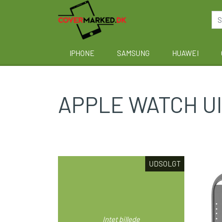
IPHONE
SAMSUNG
HUAWEI
APPLE WATCH Ult
UDSOLGT
Intet billede