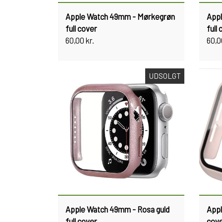
Apple Watch 49mm - Mørkegrøn
App
full cover
full
60,00 kr.
60,0
UDSOLGT
Apple Watch 49mm - Rosa guld
Appl
full cover
cov