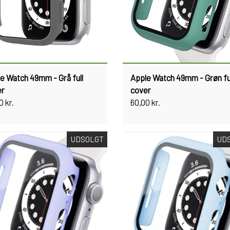
e Watch 49mm - Grå full
Apple Watch 49mm - Grøn fu
er
cover
0 kr.
60,00 kr.
UDSOLGT
UD