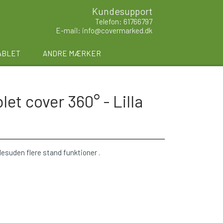
Kundesupport
Telefon: 61766797
E-mail: info@covermarked.dk
ABLET
ANDRE MÆRKER
et cover 360° - Lilla
 desuden flere stand funktioner .