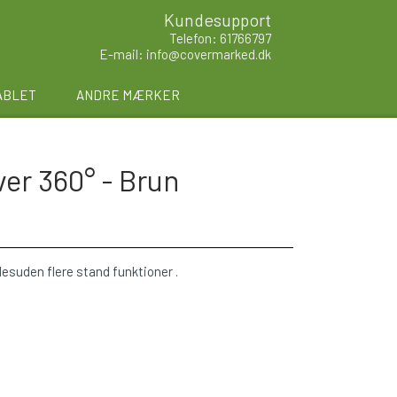
Kundesupport
Telefon: 61766797
E-mail: info@covermarked.dk
ABLET
ANDRE MÆRKER
ver 360° - Brun
 desuden flere stand funktioner .